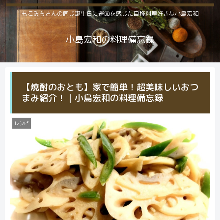
もこみちさんの同じ誕生日に運命を感じた自称料理好きな小島宏和
小島宏和の料理備忘録
【焼酎のおとも】家で簡単！超美味しいおつ
まみ紹介！｜小島宏和の料理備忘録
レシピ