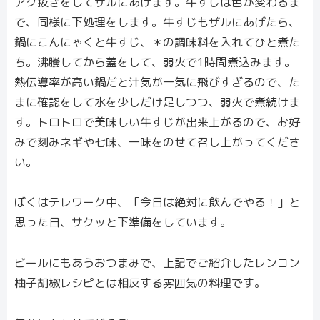
アク抜きをしてザルにあげます。牛すじは色が変わるま
で、同様に下処理をします。牛すじもザルにあげたら、
鍋にこんにゃくと牛すじ、＊の調味料を入れてひと煮た
ち。沸騰してから蓋をして、弱火で1時間煮込みます。
熱伝導率が高い鍋だと汁気が一気に飛びすぎるので、た
まに確認をして水を少しだけ足しつつ、弱火で煮続けま
す。トロトロで美味しい牛すじが出来上がるので、お好
みで刻みネギや七味、一味をのせて召し上がってくださ
い。
ぼくはテレワーク中、「今日は絶対に飲んでやる！」と
思った日、サクッと下準備をしています。
ビールにもあうおつまみで、上記でご紹介したレンコン
柚子胡椒レシピとは相反する雰囲気の料理です。